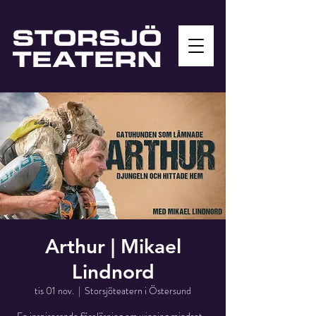
Arthur | Mikael
Lindnord
tis 01 nov.
  |  
Storsjöteatern i Östersund