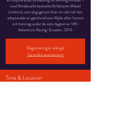
En inspirerande föreläsning om winning mindset -
med filmaktuella bestsellerförfattaren Mikael
Lindnord, som slog igenom över en natt när han
adopterade en gatuhund som följde efter honom
och hans lag under de sista dygnen av VM i
Adventure Racing i Ecuador, 2014.
Registrering är stängd
Se andra evenemang
Time & Location
01 nov. 2022 18:30 – 21:00 CET
Storsjöteatern i Östersund, Stortorget 7, 831 30
Östersund, Sverige
Share This Event