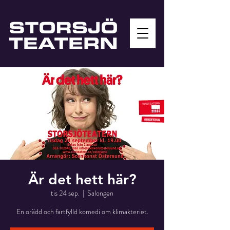
Är det hett här?
tis 24 sep.
  |  
Salongen
En orädd och fartfylld komedi om klimakteriet.