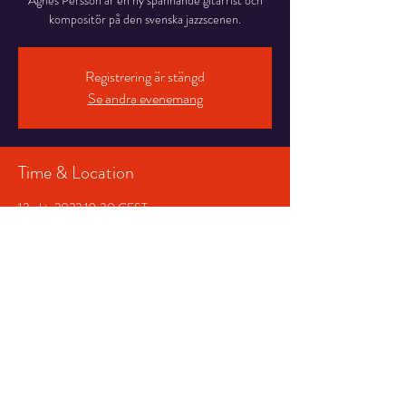
Agnes Persson är en ny spännande gitarrist och
kompositör på den svenska jazzscenen.
Registrering är stängd
Se andra evenemang
Time & Location
13 okt. 2022 19:30 CEST
Storsjöteatern Studioscenen, Stortorget 7, 831
30 Östersund, Sverige
Share This Event
© 2026 Storsjöteatern &